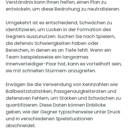
Verständnis kann Ihnen helfen, einen Plan zu
entwickeln, um diese Bedrohung zu neutralisieren.
Umgekehrt ist es entscheidend, Schwächen zu
identifizieren, um Lücken in der Formation des
Gegners auszunutzen. Suchen Sie nach Spielern,
die defensiv Schwierigkeiten haben oder
Bereichen, in denen es an Tiefe fehlt. Wenn ein
Team beispielsweise ein langsames
Innenverteidiger-Paar hat, kann es vorteilhaft sein,
sie mit schnellen Stürmern anzugreifen.
Erwägen Sie die Verwendung von Kennzahlen wie
Ballbesitzstatistiken, Passgenauigkeitsraten und
defensiven Fehlern, um Stärken und Schwächen zu
quantifizieren. Diese Daten können Einblicke
geben, wie der Gegner typischerweise unter Druck
und in verschiedenen Spielsituationen
abschneidet.