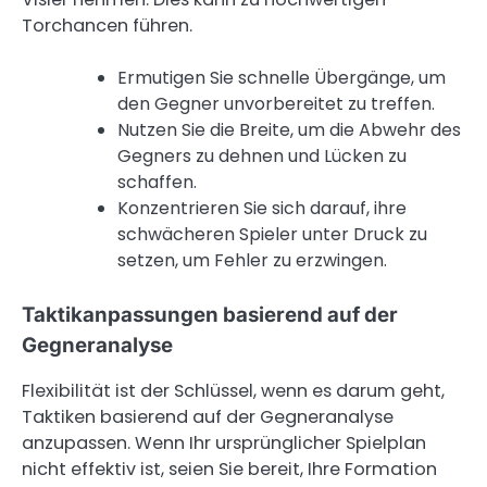
Torchancen führen.
Ermutigen Sie schnelle Übergänge, um
den Gegner unvorbereitet zu treffen.
Nutzen Sie die Breite, um die Abwehr des
Gegners zu dehnen und Lücken zu
schaffen.
Konzentrieren Sie sich darauf, ihre
schwächeren Spieler unter Druck zu
setzen, um Fehler zu erzwingen.
Taktikanpassungen basierend auf der
Gegneranalyse
Flexibilität ist der Schlüssel, wenn es darum geht,
Taktiken basierend auf der Gegneranalyse
anzupassen. Wenn Ihr ursprünglicher Spielplan
nicht effektiv ist, seien Sie bereit, Ihre Formation