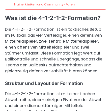
Trainerkliniken und Community-Foren
Was ist die 4-1-2-1-2-Formation?
Die 4-1-2-1-2-Formation ist ein taktisches Setup
im Fußball, das vier Verteidiger, einen defensiven
Mittelfeldspieler, zwei zentrale Mittelfeldspieler,
einen offensiven Mittelfeldspieler und zwei
Stürmer umfasst. Diese Formation legt Wert auf
Ballkontrolle und schnelle Übergänge, sodass die
Teams den Ballbesitz aufrechterhalten und
gleichzeitig defensive Stabilität bieten können.
Struktur und Layout der Formation
Die 4-1-2-1-2-Formation ist mit einer flachen
Abwehrreihe, einem einzigen Pivot vor der Abwehr
und einem diamantförmigen Mittelfeld