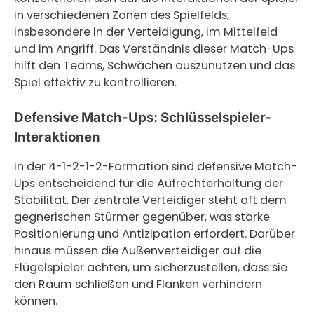
in verschiedenen Zonen des Spielfelds,
insbesondere in der Verteidigung, im Mittelfeld
und im Angriff. Das Verständnis dieser Match-Ups
hilft den Teams, Schwächen auszunutzen und das
Spiel effektiv zu kontrollieren.
Defensive Match-Ups: Schlüsselspieler-
Interaktionen
In der 4-1-2-1-2-Formation sind defensive Match-
Ups entscheidend für die Aufrechterhaltung der
Stabilität. Der zentrale Verteidiger steht oft dem
gegnerischen Stürmer gegenüber, was starke
Positionierung und Antizipation erfordert. Darüber
hinaus müssen die Außenverteidiger auf die
Flügelspieler achten, um sicherzustellen, dass sie
den Raum schließen und Flanken verhindern
können.