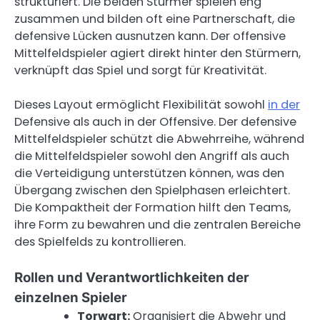
strukturiert. Die beiden Stürmer spielen eng
zusammen und bilden oft eine Partnerschaft, die
defensive Lücken ausnutzen kann. Der offensive
Mittelfeldspieler agiert direkt hinter den Stürmern,
verknüpft das Spiel und sorgt für Kreativität.
Dieses Layout ermöglicht Flexibilität sowohl
in der
Defensive als auch in der Offensive. Der defensive
Mittelfeldspieler schützt die Abwehrreihe, während
die Mittelfeldspieler sowohl den Angriff als auch
die Verteidigung unterstützen können, was den
Übergang zwischen den Spielphasen erleichtert.
Die Kompaktheit der Formation hilft den Teams,
ihre Form zu bewahren und die zentralen Bereiche
des Spielfelds zu kontrollieren.
Rollen und Verantwortlichkeiten der
einzelnen Spieler
Torwart:
Organisiert die Abwehr und