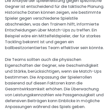
Die Analyse der Spielerleistung gegen spezifische
Gegner ist entscheidend für die taktische Planung.
Historische Daten können zeigen, wie bestimmte
Spieler gegen verschiedene Spielstile
abschneiden, was den Trainern hilft, informierte
Entscheidungen über Match-Ups zu treffen. Ein
Beispiel wäre ein Mittelfeldspieler, der für starkes
Tackling bekannt ist und gegen ein
ballbesitzorientiertes Team effektiver sein könnte.
Die Teams sollten auch die physischen
Eigenschaften der Gegner, wie Geschwindigkeit
und Stärke, berücksichtigen, wenn sie Match-Ups
bestimmen. Die Anpassung der Spielerrollen
basierend auf diesen Faktoren kann die
Gesamtwirksamkeit erhöhen. Die Überwachung
von Leistungskennzahlen wie Passgenauigkeit und
defensiven Beiträgen kann Einblicke in mögliche
Anpassungen während des Spiels geben.