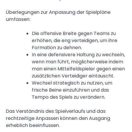
Überlegungen zur Anpassung der Spielpläne
umfassen:
Die offensive Breite gegen Teams zu
erhöhen, die eng verteidigen, um ihre
Formation zu dehnen.
In eine defensivere Haltung zu wechseln,
wenn man führt, möglicherweise indem
man einen Mittelfeldspieler gegen einen
zusätzlichen Verteidiger eintauscht.
Wechsel strategisch zu nutzen, um
frische Beine einzuführen und das
Tempo des Spiels zu verändern.
Das Verständnis des Spielverlaufs und das
rechtzeitige Anpassen können den Ausgang
erheblich beeinflussen.