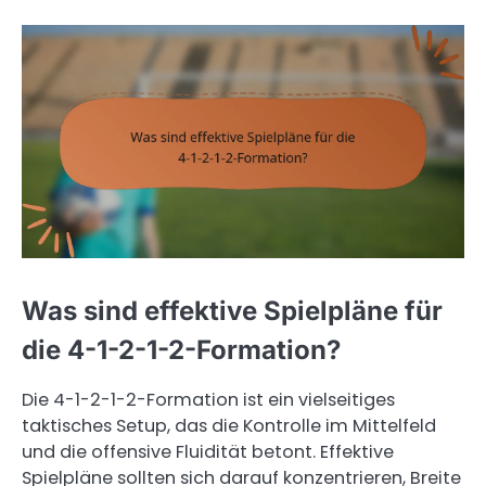
Was sind effektive Spielpläne für
die 4-1-2-1-2-Formation?
Die 4-1-2-1-2-Formation ist ein vielseitiges
taktisches Setup, das die Kontrolle im Mittelfeld
und die offensive Fluidität betont. Effektive
Spielpläne sollten sich darauf konzentrieren, Breite