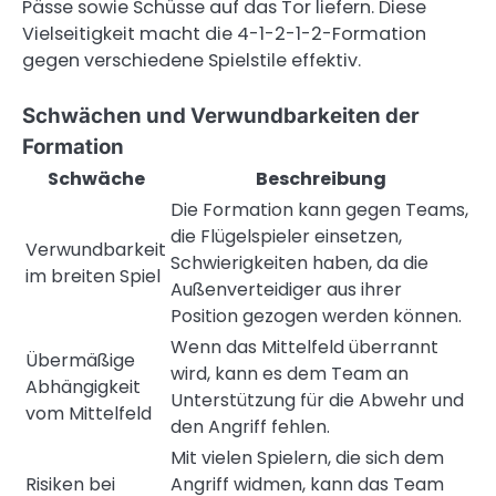
Pässe sowie Schüsse auf das Tor liefern. Diese
Vielseitigkeit macht die 4-1-2-1-2-Formation
gegen verschiedene Spielstile effektiv.
Schwächen und Verwundbarkeiten der
Formation
Schwäche
Beschreibung
Die Formation kann gegen Teams,
die Flügelspieler einsetzen,
Verwundbarkeit
Schwierigkeiten haben, da die
im breiten Spiel
Außenverteidiger aus ihrer
Position gezogen werden können.
Wenn das Mittelfeld überrannt
Übermäßige
wird, kann es dem Team an
Abhängigkeit
Unterstützung für die Abwehr und
vom Mittelfeld
den Angriff fehlen.
Mit vielen Spielern, die sich dem
Risiken bei
Angriff widmen, kann das Team