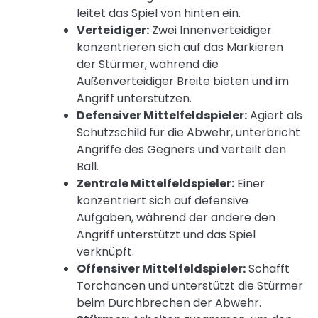
leitet das Spiel von hinten ein.
Verteidiger:
Zwei Innenverteidiger
konzentrieren sich auf das Markieren
der Stürmer, während die
Außenverteidiger Breite bieten und im
Angriff unterstützen.
Defensiver Mittelfeldspieler:
Agiert als
Schutzschild für die Abwehr, unterbricht
Angriffe des Gegners und verteilt den
Ball.
Zentrale Mittelfeldspieler:
Einer
konzentriert sich auf defensive
Aufgaben, während der andere den
Angriff unterstützt und das Spiel
verknüpft.
Offensiver Mittelfeldspieler:
Schafft
Torchancen und unterstützt die Stürmer
beim Durchbrechen der Abwehr.