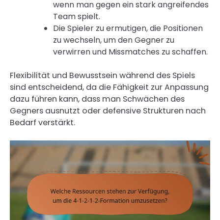
wenn man gegen ein stark angreifendes
Team spielt.
Die Spieler zu ermutigen, die Positionen
zu wechseln, um den Gegner zu
verwirren und Missmatches zu schaffen.
Flexibilität und Bewusstsein während des Spiels
sind entscheidend, da die Fähigkeit zur Anpassung
dazu führen kann, dass man Schwächen des
Gegners ausnutzt oder defensive Strukturen nach
Bedarf verstärkt.