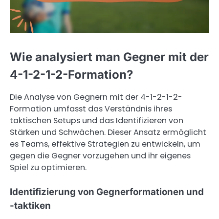
Wie analysiert man Gegner mit der
4-1-2-1-2-Formation?
Die Analyse von Gegnern mit der 4-1-2-1-2-
Formation umfasst das Verständnis ihres
taktischen Setups und das Identifizieren von
Stärken und Schwächen. Dieser Ansatz ermöglicht
es Teams, effektive Strategien zu entwickeln, um
gegen die Gegner vorzugehen und ihr eigenes
Spiel zu optimieren.
Identifizierung von Gegnerformationen und
-taktiken