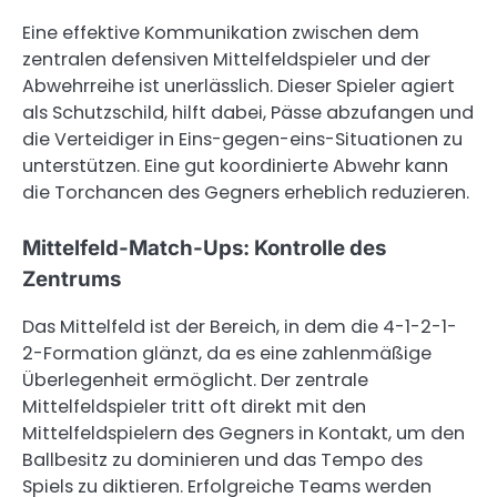
Eine effektive Kommunikation zwischen dem
zentralen defensiven Mittelfeldspieler und der
Abwehrreihe ist unerlässlich. Dieser Spieler agiert
als Schutzschild, hilft dabei, Pässe abzufangen und
die Verteidiger in Eins-gegen-eins-Situationen zu
unterstützen. Eine gut koordinierte Abwehr kann
die Torchancen des Gegners erheblich reduzieren.
Mittelfeld-Match-Ups: Kontrolle des
Zentrums
Das Mittelfeld ist der Bereich, in dem die 4-1-2-1-
2-Formation glänzt, da es eine zahlenmäßige
Überlegenheit ermöglicht. Der zentrale
Mittelfeldspieler tritt oft direkt mit den
Mittelfeldspielern des Gegners in Kontakt, um den
Ballbesitz zu dominieren und das Tempo des
Spiels zu diktieren. Erfolgreiche Teams werden