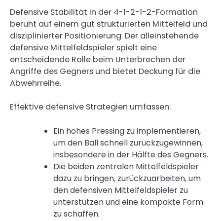
Defensive Stabilität in der 4-1-2-1-2-Formation
beruht auf einem gut strukturierten Mittelfeld und
disziplinierter Positionierung. Der alleinstehende
defensive Mittelfeldspieler spielt eine
entscheidende Rolle beim Unterbrechen der
Angriffe des Gegners und bietet Deckung für die
Abwehrreihe.
Effektive defensive Strategien umfassen:
Ein hohes Pressing zu implementieren,
um den Ball schnell zurückzugewinnen,
insbesondere in der Hälfte des Gegners.
Die beiden zentralen Mittelfeldspieler
dazu zu bringen, zurückzuarbeiten, um
den defensiven Mittelfeldspieler zu
unterstützen und eine kompakte Form
zu schaffen.