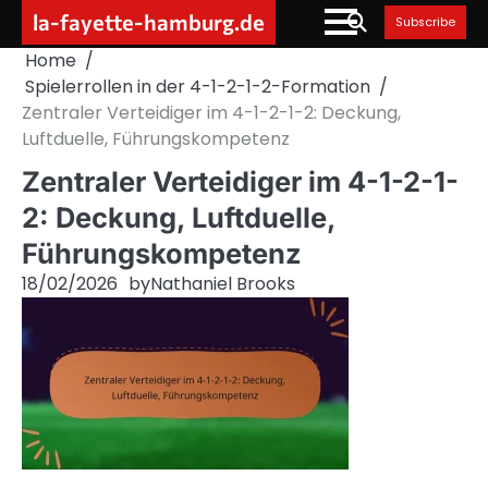
Skip
la-fayette-hamburg.de
Subscribe
to
Home
content
Spielerrollen in der 4-1-2-1-2-Formation
Zentraler Verteidiger im 4-1-2-1-2: Deckung,
Luftduelle, Führungskompetenz
Zentraler Verteidiger im 4-1-2-1-
2: Deckung, Luftduelle,
Führungskompetenz
18/02/2026
by
Nathaniel Brooks