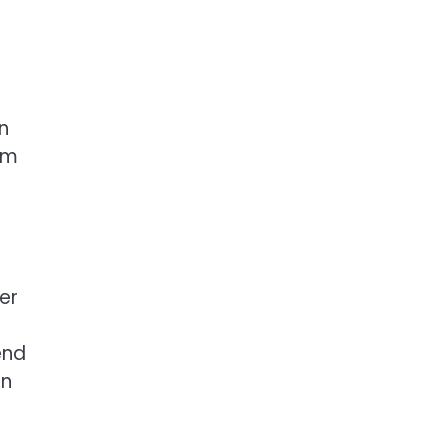
n
nem
er
end
en