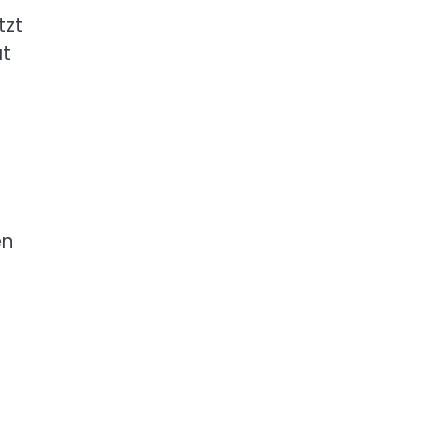
tzt
at
en
r