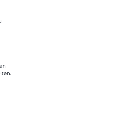
u
en.
iten.