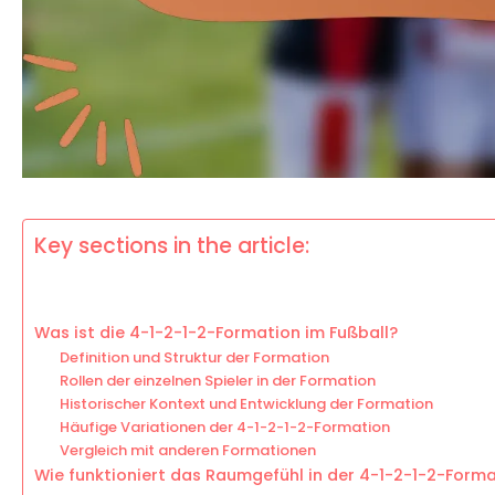
Key sections in the article:
Was ist die 4-1-2-1-2-Formation im Fußball?
Definition und Struktur der Formation
Rollen der einzelnen Spieler in der Formation
Historischer Kontext und Entwicklung der Formation
Häufige Variationen der 4-1-2-1-2-Formation
Vergleich mit anderen Formationen
Wie funktioniert das Raumgefühl in der 4-1-2-1-2-Form