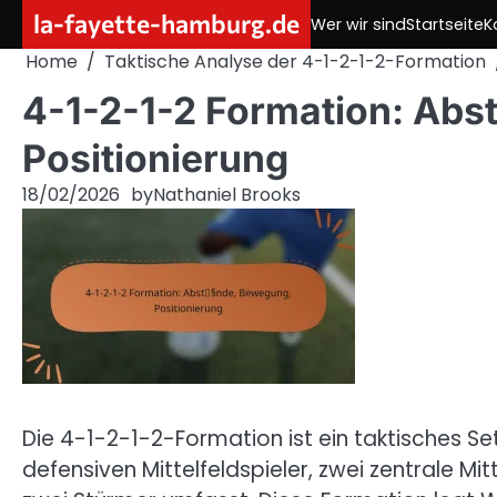
Skip
la-fayette-hamburg.de
Wer wir sind
Startseite
K
to
Home
Taktische Analyse der 4-1-2-1-2-Formation
content
4-1-2-1-2 Formation: Ab
Positionierung
18/02/2026
by
Nathaniel Brooks
Die 4-1-2-1-2-Formation ist ein taktisches Set
defensiven Mittelfeldspieler, zwei zentrale Mit