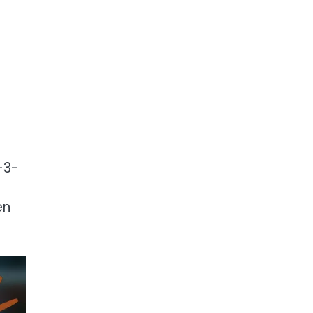
-3-
en