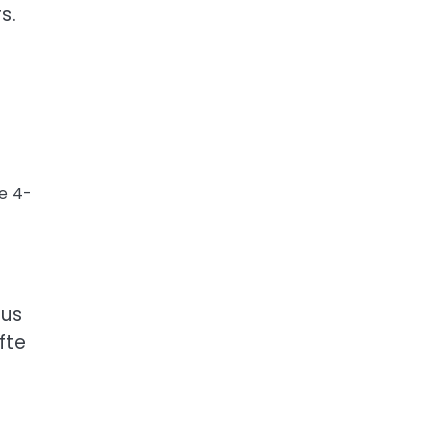
s.
e 4-
aus
fte