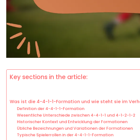
Key sections in the article:
Was ist die 4-4-1-1-Formation und wie steht sie im Verh
Definition der 4-4-1-1-Formation
Wesentliche Unterschiede zwischen 4-4-1-1 und 4-1-2-1-2
Historischer Kontext und Entwicklung der Formationen
Übliche Bezeichnungen und Variationen der Formationen
Typische Spielerrollen in der 4-4-1-1-Formation