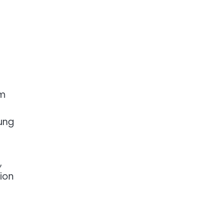
rm
rung
,
ion