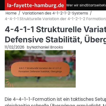
Skip
la-fayette-hamburg.de
Wer wir sind
Startseite
K
to
Home
Variationen des 4-1-2-1-2-Systems
content
4-4-1-1 Strukturelle Variation der 4-1-2-1-2 Formation
4-4-1-1 Strukturelle Varia
Defensive Stabilität, Übe
11/02/2026
by
Nathaniel Brooks
Die 4-4-1-1-Formation ist ein taktisches Setu
gleichzeitig schnelle Übergänge ermöglicht. M